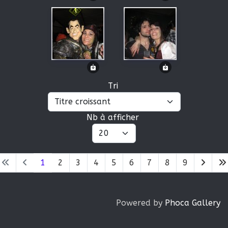
Tri
Nb à afficher
1
2
3
4
5
6
7
8
9
Powered by
Phoca Gallery