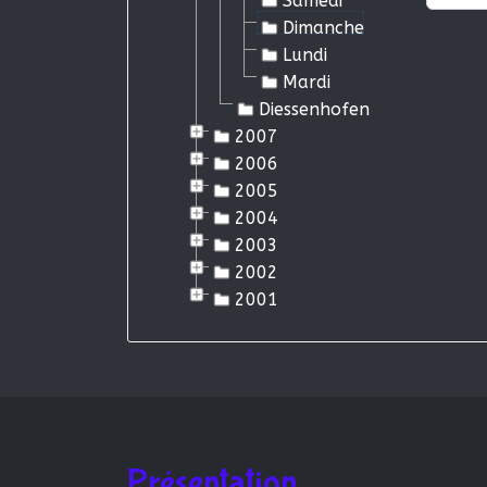
Samedi
Dimanche
Lundi
Mardi
Diessenhofen
2007
2006
2005
2004
2003
2002
2001
Présentation