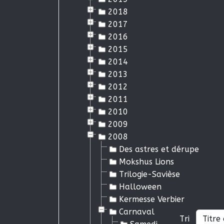
2018
2017
2016
2015
2014
2013
2012
2011
2010
2009
2008
Des astres et dérupe
Mokshus Lions
Trilogie-Savièse
Halloween
Kermesse Verbier
Carnaval
Tri