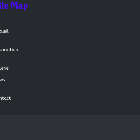
ite Map
cueil
sociation
lerie
ws
ntact