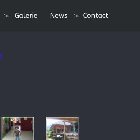
Galerie
News
Contact
">
">
é