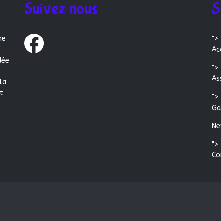
Suivez nous
S
ne
">
Ac
dée
">
,
As
 la
et
">
Ga
Ne
">
Co