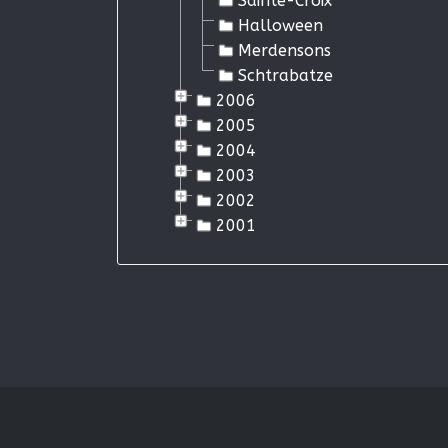
Sainte-Croix
Halloween
Merdensons
Schtrabatze
2006
2005
2004
2003
2002
2001