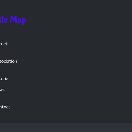
ite Map
cueil
sociation
lerie
ws
ntact