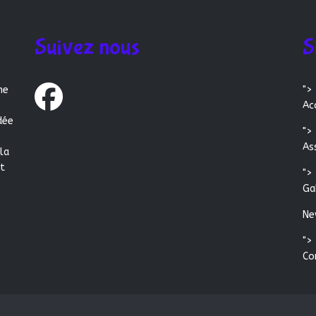
Suivez nous
S
ne
">
Ac
dée
">
,
As
 la
et
">
Ga
Ne
">
Co