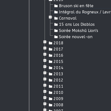
Bruson ski en fête
Intégral du Rogneux / Lev
Carnaval
15 ans Los Diablos
Soirée Mokshû Lion's
Soirée nouvel-an
2018
2017
2016
2015
2014
2013
2012
2011
2010
2009
2008