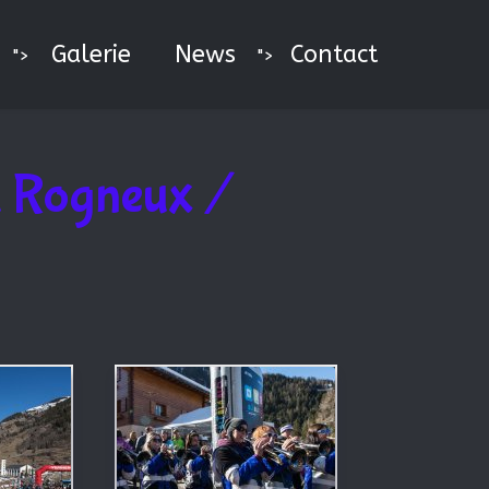
Galerie
News
Contact
">
">
du Rogneux /