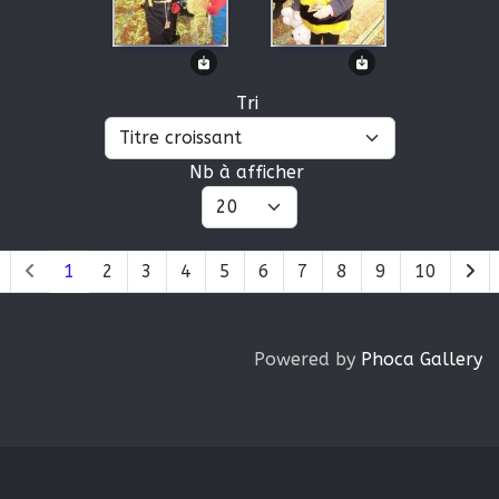
Tri
Nb à afficher
1
2
3
4
5
6
7
8
9
10
Powered by
Phoca Gallery